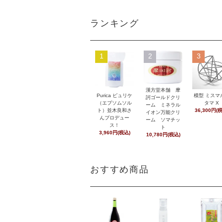
ランキング
1
2
3
漢方堂本舗 摩
Purica ピュリケ
模型 ミスマ
訶ゴールドクリ
（エプソムソル
タマ X
ーム ミネラル
ト）並木良和さ
36,300円(
イオン万能クリ
んプロデュー
ーム ソマチッ
ス！
ト
3,960円(税込)
10,780円(税込)
おすすめ商品