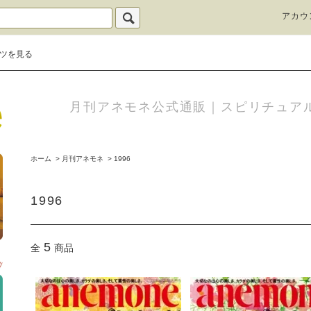
アカウ
ツを見る
月刊アネモネ公式通販｜スピリチュア
ホーム
>
月刊アネモネ
>
1996
1996
5
全
商品