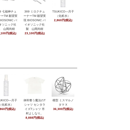
369 ミロクチュ
29 七福神チュ
TSUKICO―月子
ーナーTM 願望実
ーTM 願望実
（化粧水）
現 BIOSONIC バ
BIOSONIC バ
2,860円(税込)
イオソニック社
オソニック社
製 山岡尚樹
製 山岡尚樹
23,100円(税込)
,100円(税込)
UKICO―月子
体幹整う魔法のT
模型 ミスマルノ
（化粧水）
シャツ センタラ
タマ X
,860円(税込)
イズTシャツ 市
36,300円(税込)
村よしなり。
8,888円(税込)