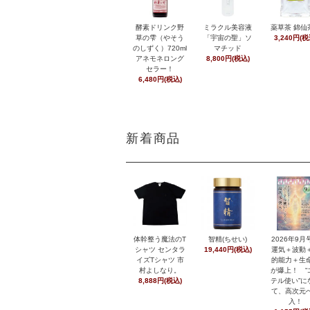
酵素ドリンク野
ミラクル美容液
薬草茶 錦仙
草の雫（やそう
「宇宙の聖」ソ
3,240円(税
のしずく）720ml
マチッド
アネモネロング
8,800円(税込)
セラー！
6,480円(税込)
新着商品
体幹整う魔法のT
智精(ちせい)
2026年9
シャツ センタラ
19,440円(税込)
運気＋波動
イズTシャツ 市
的能力＋生
村よしなり。
が爆上！ “
8,888円(税込)
テル使い”に
て、高次元
入！