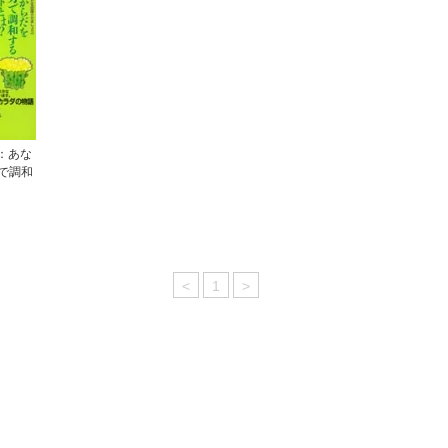
集：あな
で調和
<
1
>