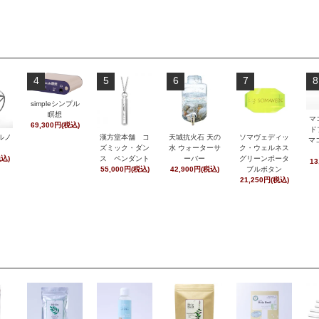
4
5
6
7
8
simpleシンプル
瞑想
マ
69,300円(税込)
ド
ルノ
漢方堂本舗 コ
天城抗火石 天の
ソマヴェディッ
マ
ズミック・ダン
水 ウォーターサ
ク・ウェルネス
税込)
ス ペンダント
ーバー
グリーンポータ
13
55,000円(税込)
42,900円(税込)
ブルボタン
21,250円(税込)