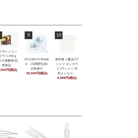
9
10
コモレジェン
プラス150ｇ
RYUJIN PYRAMI
体幹整う魔法のT
コモ発酵茶/自
D CD岡野弘幹/
シャツ センタラ
然食品
川島伸介
イズTシャツ 市
,500円(税込)
38,500円(税込)
村よしなり。
8,888円(税込)