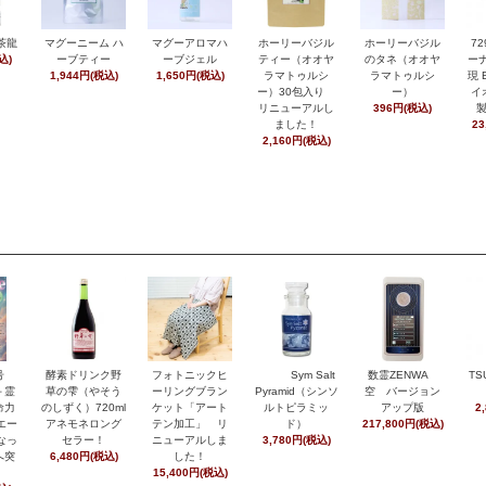
茶龍
マグーニーム ハ
マグーアロマハ
ホーリーバジル
ホーリーバジル
7
込)
ーブティー
ーブジェル
ティー（オオヤ
のタネ（オオヤ
ーナ
1,944円(税込)
1,650円(税込)
ラマトゥルシ
ラマトゥルシ
現 
ー）30包入り
ー）
イ
リニューアルし
396円(税込)
ました！
23
2,160円(税込)
月号
酵素ドリンク野
フォトニックヒ
Sym Salt
数霊ZENWA
TS
＋霊
草の雫（やそう
ーリングブラン
Pyramid（シンソ
空 バージョン
命力
のしずく）720ml
ケット「アート
ルトピラミッ
アップ版
2
エー
アネモネロング
テン加工」 リ
ド）
217,800円(税込)
なっ
セラー！
ニューアルしま
3,780円(税込)
へ突
6,480円(税込)
した！
15,400円(税込)