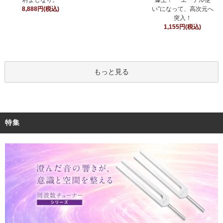
村よしなり。
爆上！ “エーテル使
8,888円(税込)
い”になって、高次元へ
突入！
1,155円(税込)
もっと見る
特集