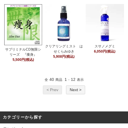
クリアリングミスト は
スサノメグミ
サブリミナルCD無限シ
せくらみゆき
6,050円(税込)
リーズ 『痩身』
5,908円(税込)
5,500円(税込)
40
1
12
全
商品
-
表示
< Prev
Next >
カテゴリーから探す