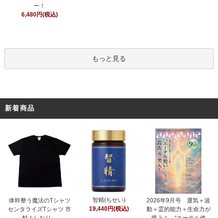
ー！
6,480円(税込)
もっと見る
新着商品
智精(ちせい)
体幹整う魔法のTシャツ
2026年9月号 運気＋波
19,440円(税込)
センタライズTシャツ 市
動＋霊的能力＋生命力が