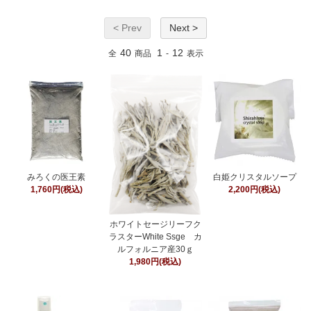
< Prev
Next >
40
1
12
全
商品
-
表示
みろくの医王素
白姫クリスタルソープ
1,760円(税込)
2,200円(税込)
ホワイトセージリーフク
ラスターWhite Ssge カ
ルフォルニア産30ｇ
1,980円(税込)