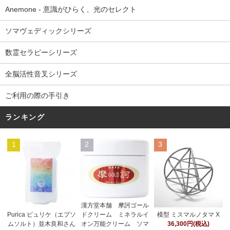
Anemone - 意識がひらく、光のセレクト
ソマヴェディックシリーズ
数霊セラピーシリーズ
全脳活性音叉シリーズ
ご利用の際の手引き
ランキング
1
2
3
漢方堂本舗 摩訶ゴール
ドクリーム ミネラルイ
Purica ピュリケ（エプソ
模型 ミスマルノタマ X
オン万能クリーム ソマ
ムソルト）並木良和さん
36,300円(税込)