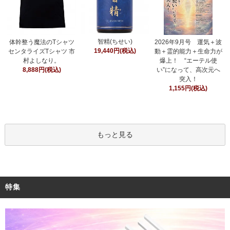
智精(ちせい)
体幹整う魔法のTシャツ
2026年9月号 運気＋波
19,440円(税込)
センタライズTシャツ 市
動＋霊的能力＋生命力が
村よしなり。
爆上！ “エーテル使
8,888円(税込)
い”になって、高次元へ
突入！
1,155円(税込)
もっと見る
特集