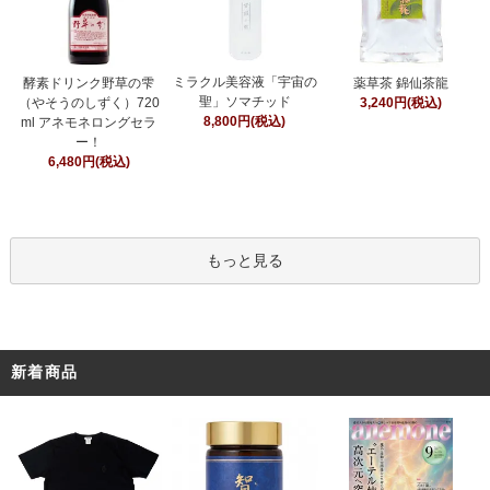
ミラクル美容液「宇宙の
酵素ドリンク野草の雫
薬草茶 錦仙茶龍
聖」ソマチッド
（やそうのしずく）720
3,240円(税込)
8,800円(税込)
ml アネモネロングセラ
ー！
6,480円(税込)
もっと見る
新着商品