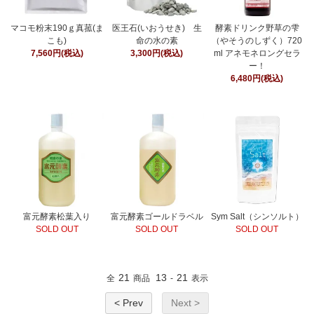
マコモ粉末190ｇ真菰(ま
医王石(いおうせき) 生
酵素ドリンク野草の雫
こも)
命の水の素
（やそうのしずく）720
7,560円(税込)
3,300円(税込)
ml アネモネロングセラ
ー！
6,480円(税込)
富元酵素松葉入り
富元酵素ゴールドラベル
Sym Salt（シンソルト）
SOLD OUT
SOLD OUT
SOLD OUT
21
13
21
全
商品
-
表示
< Prev
Next >