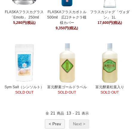
FLASKAフラスカグラス
FLASKAフラスカボトル
フラスカジャグ「ヴォダ
「Emoto」 250mℓ
500mℓ 広口チャクラ模
ン」 1L
5,280円(税込)
様カバー
17,600円(税込)
9,350円(税込)
Sym Salt（シンソルト）
富元酵素ゴールドラベル
富元酵素松葉入り
SOLD OUT
SOLD OUT
SOLD OUT
21
13
21
全
商品
-
表示
< Prev
Next >