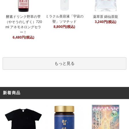
ミラクル美容液「宇宙の
酵素ドリンク野草の雫
薬草茶 錦仙茶龍
聖」ソマチッド
（やそうのしずく）720
3,240円(税込)
8,800円(税込)
ml アネモネロングセラ
ー！
6,480円(税込)
もっと見る
新着商品