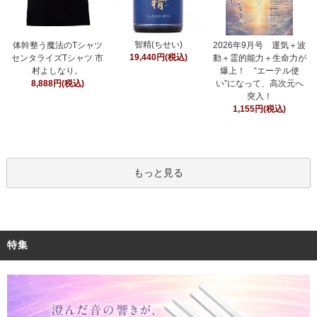
智精(ちせい)
体幹整う魔法のTシャツ
2026年9月号 運気＋波
19,440円(税込)
センタライズTシャツ 市
動＋霊的能力＋生命力が
村よしなり。
爆上！ “エーテル使
8,888円(税込)
い”になって、高次元へ
突入！
1,155円(税込)
もっと見る
特集