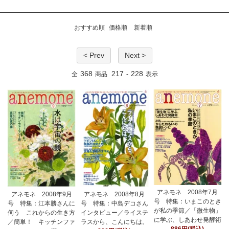
おすすめ順
価格順
新着順
< Prev
Next >
368
217
228
全
商品
-
表示
アネモネ 2008年7月
アネモネ 2008年9月
アネモネ 2008年8月
号 特集：いまこのとき
号 特集：江本勝さんに
号 特集：中島デコさん
が私の季節／「微生物」
伺う これからの生き方
インタビュー／ライステ
に学ぶ、しあわせ発酵術
／簡単！ キッチンファ
ラスから、こんにちは。