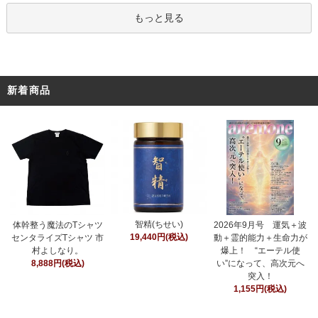
もっと見る
新着商品
智精(ちせい)
体幹整う魔法のTシャツ
2026年9月号 運気＋波
19,440円(税込)
センタライズTシャツ 市
動＋霊的能力＋生命力が
村よしなり。
爆上！ “エーテル使
8,888円(税込)
い”になって、高次元へ
突入！
1,155円(税込)