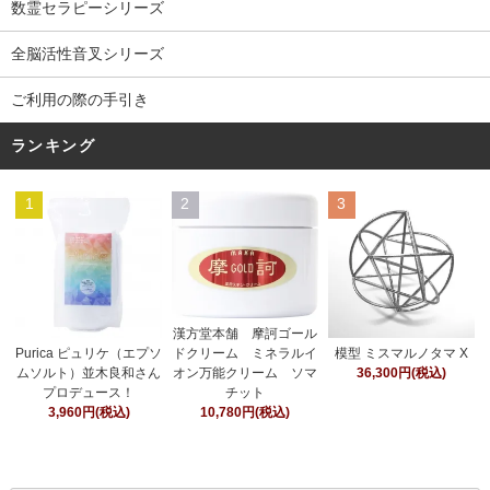
数霊セラピーシリーズ
全脳活性音叉シリーズ
ご利用の際の手引き
ランキング
1
2
3
漢方堂本舗 摩訶ゴール
ドクリーム ミネラルイ
Purica ピュリケ（エプソ
模型 ミスマルノタマ X
オン万能クリーム ソマ
ムソルト）並木良和さん
36,300円(税込)
チット
プロデュース！
10,780円(税込)
3,960円(税込)