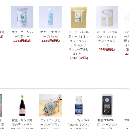
茶龍
マグーニーム ハ
マグーアロマハ
ホーリーバジル
ホーリーバジル
7
込)
ーブティー
ーブジェル
ティー（オオヤ
のタネ（オオヤ
ーナ
1,944円(税込)
1,650円(税込)
ラマトゥルシ
ラマトゥルシ
現 
ー）30包入り
ー）
イ
リニューアルし
396円(税込)
ました！
23
2,160円(税込)
月号
酵素ドリンク野
フォトニックヒ
Sym Salt
数霊ZENWA
TS
＋霊
草の雫（やそう
ーリングブラン
Pyramid（シンソ
空 バージョン
命力
のしずく）720ml
ケット「アート
ルトピラミッ
アップ版
2