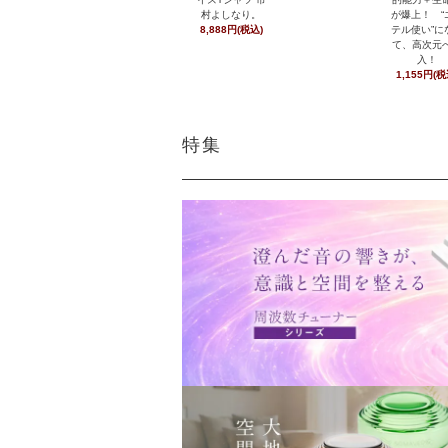
村よしなり。
が爆上！ “
8,888円(税込)
テル使い”に
て、高次元
入！
1,155円(税
特集