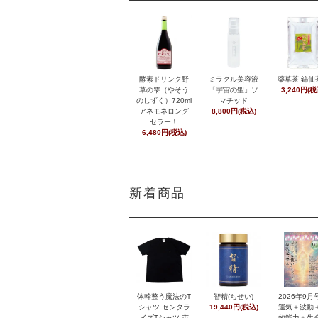
酵素ドリンク野
ミラクル美容液
薬草茶 錦仙
草の雫（やそう
「宇宙の聖」ソ
3,240円(税
のしずく）720ml
マチッド
アネモネロング
8,800円(税込)
セラー！
6,480円(税込)
新着商品
体幹整う魔法のT
智精(ちせい)
2026年9
シャツ センタラ
19,440円(税込)
運気＋波動
イズTシャツ 市
的能力＋生