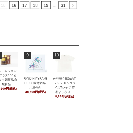
...
15
16
17
18
19
31
>
9
10
コモレジェン
プラス150ｇ
RYUJIN PYRAMI
体幹整う魔法のT
コモ発酵茶/自
D CD岡野弘幹/
シャツ センタラ
然食品
川島伸介
イズTシャツ 市
,500円(税込)
38,500円(税込)
村よしなり。
8,888円(税込)