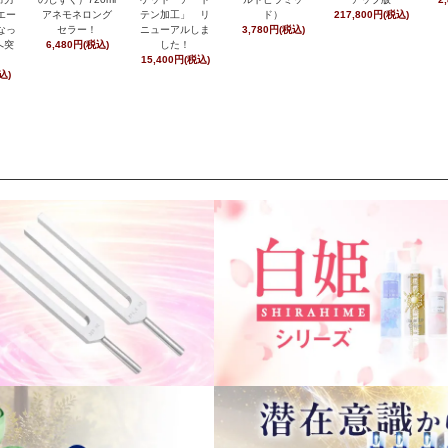
エー
アネモネロング
テン加工」 リ
ド）
217,800円(税込)
なっ
セラー！
ニューアルしま
3,780円(税込)
へ突
6,480円(税込)
した！
15,400円(税込)
込)