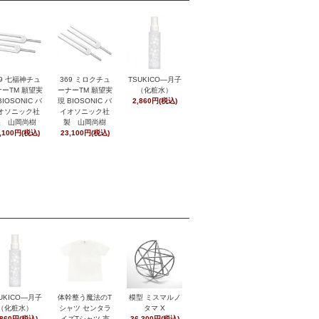
369 ミロクチュ
29 七福神チュ
TSUKICO―月子
ーナーTM 願望実
ーTM 願望実
（化粧水）
現 BIOSONIC バ
BIOSONIC バ
2,860円(税込)
イオソニック社
オソニック社
製 山岡尚樹
製 山岡尚樹
23,100円(税込)
,100円(税込)
UKICO―月子
体幹整う魔法のT
模型 ミスマルノ
（化粧水）
シャツ センタラ
タマ X
,860円(税込)
イズTシャツ 市
36,300円(税込)