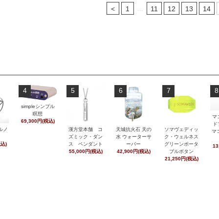
...
<
1
11
12
13
14
4
5
6
7
8
simpleシンプル
瞑想
マ
69,300円(税込)
ド
ルノ
漢方堂本舗 コ
天城抗火石 天の
ソマヴェディッ
マ
ズミック・ダン
水 ウォーターサ
ク・ウェルネス
税込)
ス ペンダント
ーバー
グリーンポータ
13
55,000円(税込)
42,900円(税込)
ブルボタン
21,250円(税込)