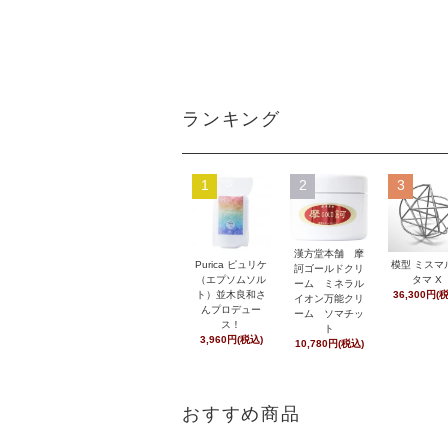
ランキング
1
2
3
漢方堂本舗 摩
Purica ピュリケ
模型 ミスマ
訶ゴールドクリ
（エプソムソル
タマ X
ーム ミネラル
ト）並木良和さ
36,300円(
イオン万能クリ
んプロデュー
ーム ソマチッ
ス！
ト
3,960円(税込)
10,780円(税込)
おすすめ商品