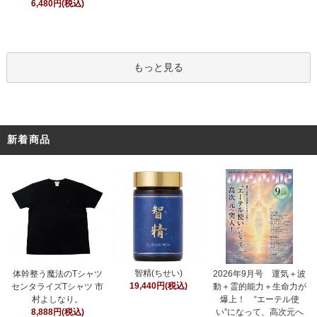
6,480円(税込)
もっと見る
新着商品
智精(ちせい)
体幹整う魔法のTシャツ
2026年9月号 運気＋波
19,440円(税込)
センタライズTシャツ 市
動＋霊的能力＋生命力が
村よしなり。
爆上！ “エーテル使
8,888円(税込)
い”になって、高次元へ