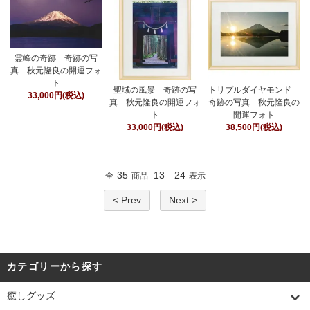
霊峰の奇跡 奇跡の写
真 秋元隆良の開運フォ
ト
聖域の風景 奇跡の写
トリプルダイヤモンド
33,000円(税込)
真 秋元隆良の開運フォ
奇跡の写真 秋元隆良の
ト
開運フォト
33,000円(税込)
38,500円(税込)
35
13
24
全
商品
-
表示
< Prev
Next >
カテゴリーから探す
癒しグッズ