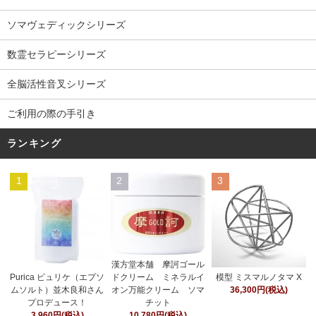
ソマヴェディックシリーズ
数霊セラピーシリーズ
全脳活性音叉シリーズ
ご利用の際の手引き
ランキング
1
2
3
漢方堂本舗 摩訶ゴール
ドクリーム ミネラルイ
Purica ピュリケ（エプソ
模型 ミスマルノタマ X
オン万能クリーム ソマ
ムソルト）並木良和さん
36,300円(税込)
チット
プロデュース！
10,780円(税込)
3,960円(税込)