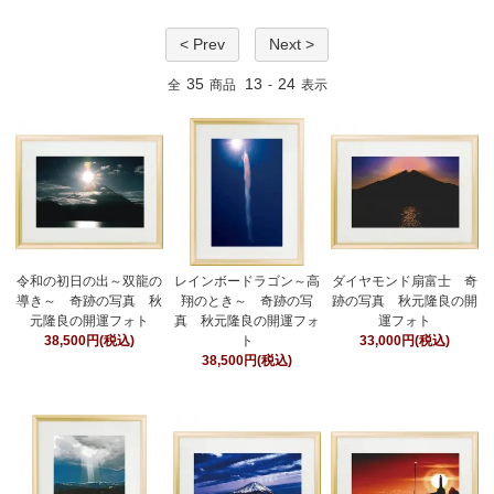
< Prev
Next >
35
13
24
全
商品
-
表示
令和の初日の出～双龍の
レインボードラゴン～高
ダイヤモンド扇富士 奇
導き～ 奇跡の写真 秋
翔のとき～ 奇跡の写
跡の写真 秋元隆良の開
元隆良の開運フォト
真 秋元隆良の開運フォ
運フォト
38,500円(税込)
ト
33,000円(税込)
38,500円(税込)