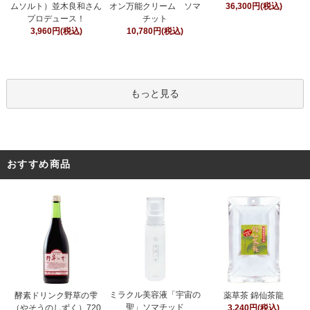
オン万能クリーム ソマ
ムソルト）並木良和さん
36,300円(税込)
チット
プロデュース！
10,780円(税込)
3,960円(税込)
もっと見る
おすすめ商品
ミラクル美容液「宇宙の
酵素ドリンク野草の雫
薬草茶 錦仙茶龍
聖」ソマチッド
（やそうのしずく）720
3,240円(税込)