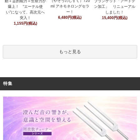
（やそうのしずく）720
ブランケット「アートテ
動＋霊的能力＋生命力が
ml アネモネロングセラ
ン加工」 リニューアル
爆上！ “エーテル使
ー！
しました！
い”になって、高次元へ
6,480円(税込)
15,400円(税込)
突入！
1,155円(税込)
もっと見る
特集