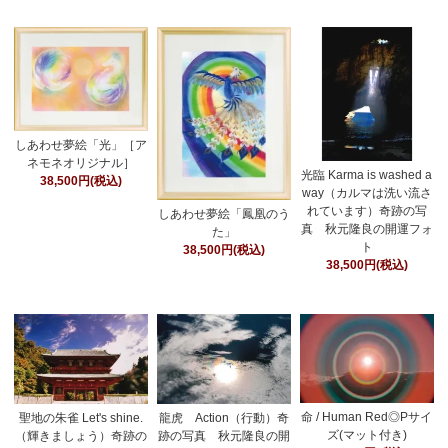
しあわせ夢絵「光」［ア
ネモネオリジナル］
光臨 Karma is washed a
38,500円(税込)
way（カルマは洗い流さ
れています）奇跡の写
しあわせ夢絵「鳳凰のう
真 秋元隆良の開運フォ
た」
ト
38,500円(税込)
38,500円(税込)
命 / Human Red◎Pサイ
聖地の朱雀 Let's shine.
龍虎 Action（行動）奇
ズ(マット付き)
（輝きましょう）奇跡の
跡の写真 秋元隆良の開