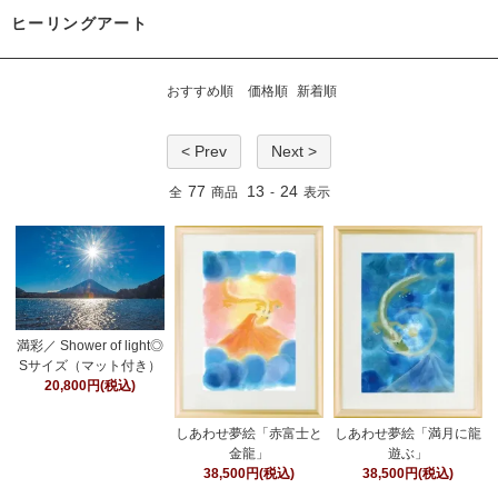
ヒーリングアート
おすすめ順
価格順
新着順
< Prev
Next >
77
13
24
全
商品
-
表示
満彩／ Shower of light◎
Sサイズ（マット付き）
20,800円(税込)
しあわせ夢絵「赤富士と
しあわせ夢絵「満月に龍
金龍」
遊ぶ」
38,500円(税込)
38,500円(税込)