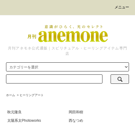
メニュー
月刊アネモネ公式通販｜スピリチュアル・ヒーリングアイテム専門
店
ホーム
>
ヒーリングアート
秋元隆良
岡田和樹
太陽系太Photoworks
西なつめ