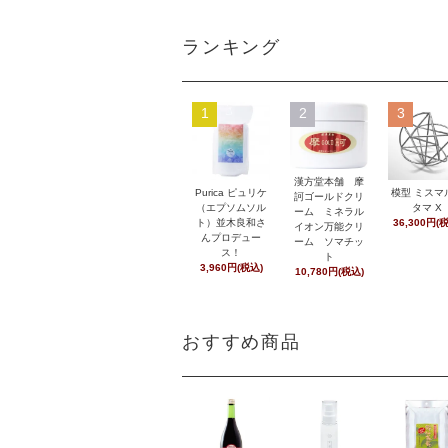
ランキング
1
2
3
漢方堂本舗 摩
Purica ピュリケ
模型 ミスマ
訶ゴールドクリ
（エプソムソル
タマ X
ーム ミネラル
ト）並木良和さ
36,300円(
イオン万能クリ
んプロデュー
ーム ソマチッ
ス！
ト
3,960円(税込)
10,780円(税込)
おすすめ商品