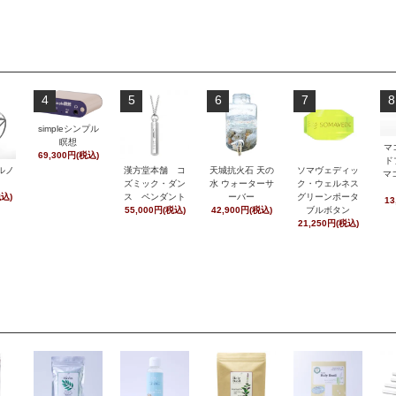
4
5
6
7
8
simpleシンプル
瞑想
マ
69,300円(税込)
ド
ルノ
漢方堂本舗 コ
天城抗火石 天の
ソマヴェディッ
マ
ズミック・ダン
水 ウォーターサ
ク・ウェルネス
税込)
ス ペンダント
ーバー
グリーンポータ
13
55,000円(税込)
42,900円(税込)
ブルボタン
21,250円(税込)