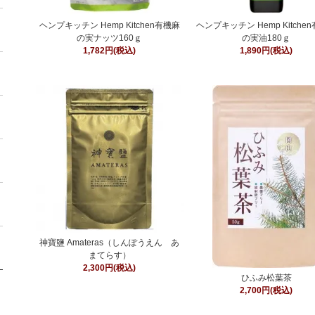
ヘンプキッチン Hemp Kitchen有機麻
ヘンプキッチン Hemp Kitche
の実ナッツ160ｇ
の実油180ｇ
1,782円(税込)
1,890円(税込)
神寶鹽 Amateras（しんぽうえん あ
まてらす）
2,300円(税込)
ひふみ松葉茶
2,700円(税込)