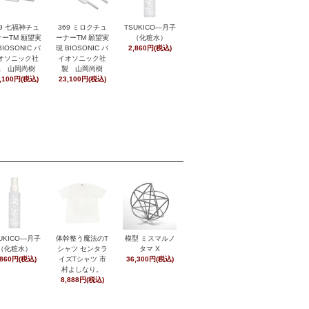
369 ミロクチュ
29 七福神チュ
TSUKICO―月子
ーナーTM 願望実
ーTM 願望実
（化粧水）
現 BIOSONIC バ
BIOSONIC バ
2,860円(税込)
イオソニック社
オソニック社
製 山岡尚樹
製 山岡尚樹
23,100円(税込)
,100円(税込)
UKICO―月子
体幹整う魔法のT
模型 ミスマルノ
（化粧水）
シャツ センタラ
タマ X
,860円(税込)
イズTシャツ 市
36,300円(税込)
村よしなり。
8,888円(税込)