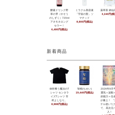
酵素ドリンク野
ミラクル美容液
薬草茶 錦仙
草の雫（やそう
「宇宙の聖」ソ
3,240円(税
のしずく）720ml
マチッド
アネモネロング
8,800円(税込)
セラー！
6,480円(税込)
新着商品
体幹整う魔法のT
智精(ちせい)
2026年9
シャツ センタラ
19,440円(税込)
運気＋波動
イズTシャツ 市
的能力＋生
村よしなり。
が爆上！ “
8,888円(税込)
テル使い”に
て、高次元
入！