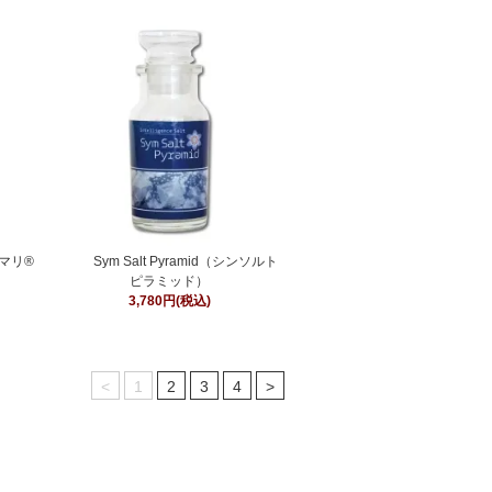
マリ®
Sym Salt Pyramid（シンソルト
ピラミッド）
3,780円(税込)
<
1
2
3
4
>