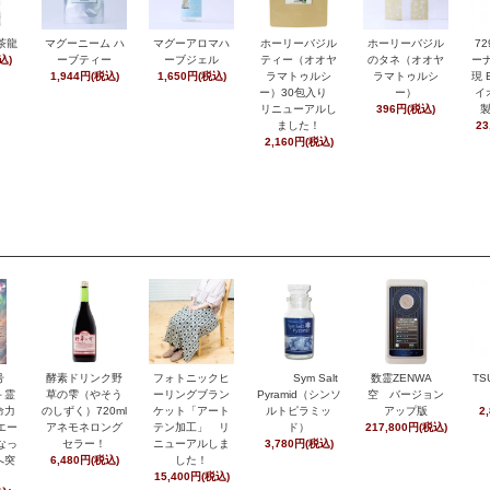
茶龍
マグーニーム ハ
マグーアロマハ
ホーリーバジル
ホーリーバジル
7
込)
ーブティー
ーブジェル
ティー（オオヤ
のタネ（オオヤ
ーナ
1,944円(税込)
1,650円(税込)
ラマトゥルシ
ラマトゥルシ
現 
ー）30包入り
ー）
イ
リニューアルし
396円(税込)
ました！
23
2,160円(税込)
月号
酵素ドリンク野
フォトニックヒ
Sym Salt
数霊ZENWA
TS
＋霊
草の雫（やそう
ーリングブラン
Pyramid（シンソ
空 バージョン
命力
のしずく）720ml
ケット「アート
ルトピラミッ
アップ版
2
エー
アネモネロング
テン加工」 リ
ド）
217,800円(税込)
なっ
セラー！
ニューアルしま
3,780円(税込)
へ突
6,480円(税込)
した！
15,400円(税込)