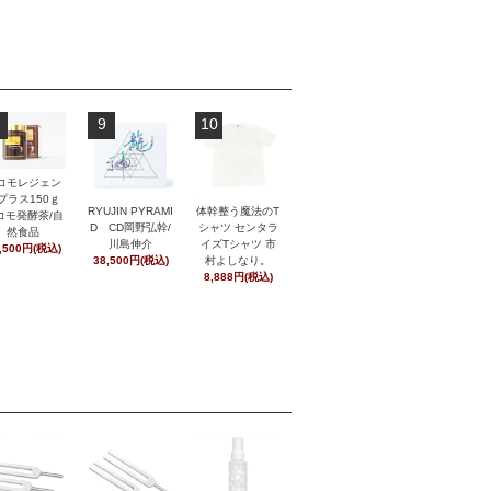
9
10
コモレジェン
プラス150ｇ
RYUJIN PYRAMI
体幹整う魔法のT
コモ発酵茶/自
D CD岡野弘幹/
シャツ センタラ
然食品
川島伸介
イズTシャツ 市
,500円(税込)
38,500円(税込)
村よしなり。
8,888円(税込)