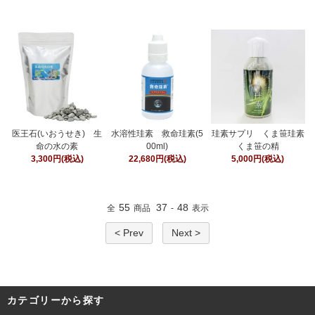
医王石(いおうせき) 生
水溶性珪素 救命珪素(5
珪素サプリ くま笹珪素
命の水の素
00ml)
くま笹の精
3,300円(税込)
22,680円(税込)
5,000円(税込)
55
37
48
全
商品
-
表示
< Prev
Next >
カテゴリーから探す