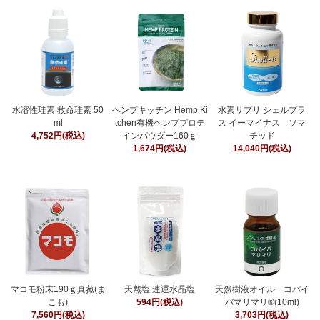
水溶性珪素 救命珪素 50
ヘンプキッチン Hemp Ki
水素サプリ シェルプラ
ml
tchen有機ヘンププロテ
ス イーマイナス ソマ
4,752円(税込)
インパウダー160ｇ
チッド
1,674円(税込)
14,040円(税込)
マコモ粉末190ｇ真菰(ま
天然塩 連運水晶塩
天然樹液オイル コパイ
こも)
594円(税込)
バマリマリ®(10ml)
7,560円(税込)
3,703円(税込)