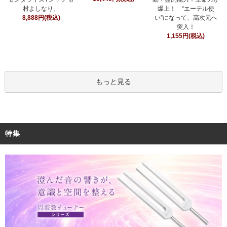
村よしなり。
爆上！ “エーテル使
8,888円(税込)
い”になって、高次元へ
突入！
1,155円(税込)
もっと見る
特集