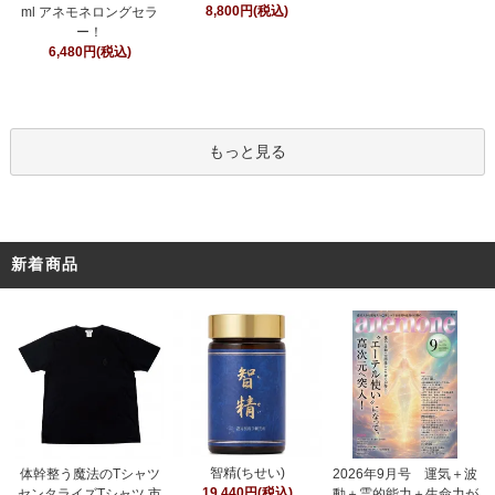
8,800円(税込)
ml アネモネロングセラ
ー！
6,480円(税込)
もっと見る
新着商品
智精(ちせい)
体幹整う魔法のTシャツ
2026年9月号 運気＋波
19,440円(税込)
センタライズTシャツ 市
動＋霊的能力＋生命力が