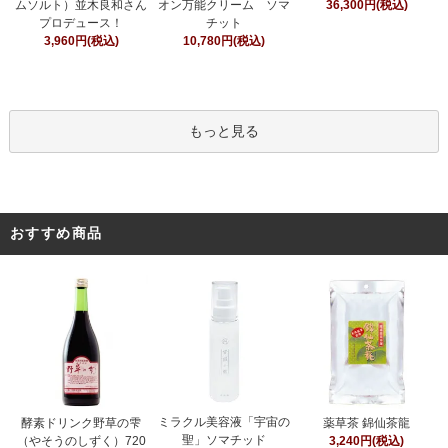
オン万能クリーム ソマ
ムソルト）並木良和さん
36,300円(税込)
チット
プロデュース！
10,780円(税込)
3,960円(税込)
もっと見る
おすすめ商品
ミラクル美容液「宇宙の
酵素ドリンク野草の雫
薬草茶 錦仙茶龍
聖」ソマチッド
（やそうのしずく）720
3,240円(税込)