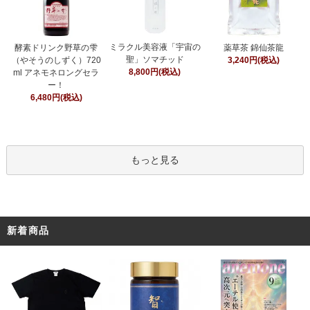
ミラクル美容液「宇宙の
酵素ドリンク野草の雫
薬草茶 錦仙茶龍
聖」ソマチッド
（やそうのしずく）720
3,240円(税込)
8,800円(税込)
ml アネモネロングセラ
ー！
6,480円(税込)
もっと見る
新着商品