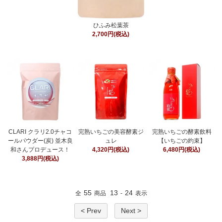
ひふみ松葉茶
2,700円(税込)
CLARI クラリ2.0チャコ
完熟いちごの美容酵素ジ
完熟いちごの酵素飲料
ールパウダー(炭) 並木良
ュレ
【いちごの約束】
和さんプロデュース！
4,320円(税込)
6,480円(税込)
3,888円(税込)
55
13
24
全
商品
-
表示
< Prev
Next >