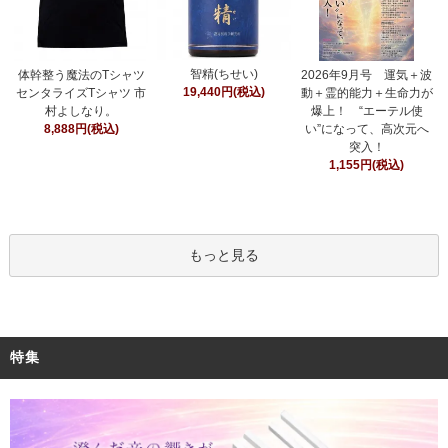
智精(ちせい)
体幹整う魔法のTシャツ
2026年9月号 運気＋波
19,440円(税込)
センタライズTシャツ 市
動＋霊的能力＋生命力が
村よしなり。
爆上！ “エーテル使
8,888円(税込)
い”になって、高次元へ
突入！
1,155円(税込)
もっと見る
特集