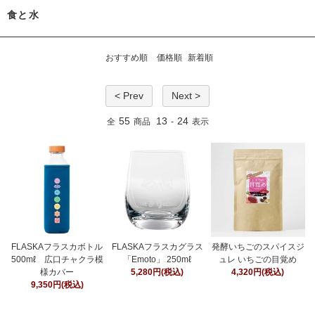
食と水
おすすめ順
価格順
新着順
< Prev
Next >
55
13
24
全
商品
-
表示
FLASKAフラスカボトル
FLASKAフラスカグラス
発酵いちごのスパイスジ
500mℓ 広口チャクラ模
「Emoto」 250mℓ
ュレ いちごの目覚め
様カバー
5,280円(税込)
4,320円(税込)
9,350円(税込)