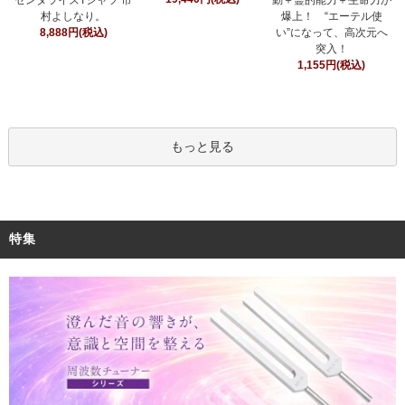
センタライズTシャツ 市
動＋霊的能力＋生命力が
村よしなり。
爆上！ “エーテル使
8,888円(税込)
い”になって、高次元へ
突入！
1,155円(税込)
もっと見る
特集