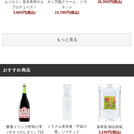
オン万能クリーム ソマ
ムソルト）並木良和さん
36,300円(税込)
チット
プロデュース！
10,780円(税込)
3,960円(税込)
もっと見る
おすすめ商品
ミラクル美容液「宇宙の
酵素ドリンク野草の雫
薬草茶 錦仙茶龍
聖」ソマチッド
（やそうのしずく）720
3,240円(税込)