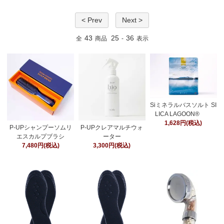
< Prev
Next >
43
25
36
全
商品
-
表示
Siミネラルバスソルト SI
LICA LAGOON®
1,628円(税込)
P-UPシャンプーソムリ
P-UPクレアマルチウォ
エスカルプブラシ
ーター
7,480円(税込)
3,300円(税込)