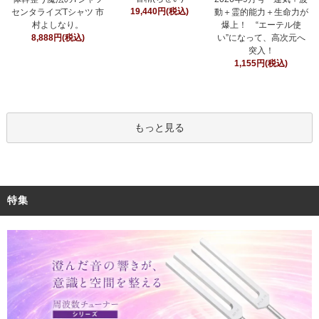
19,440円(税込)
センタライズTシャツ 市
動＋霊的能力＋生命力が
村よしなり。
爆上！ “エーテル使
8,888円(税込)
い”になって、高次元へ
突入！
1,155円(税込)
もっと見る
特集