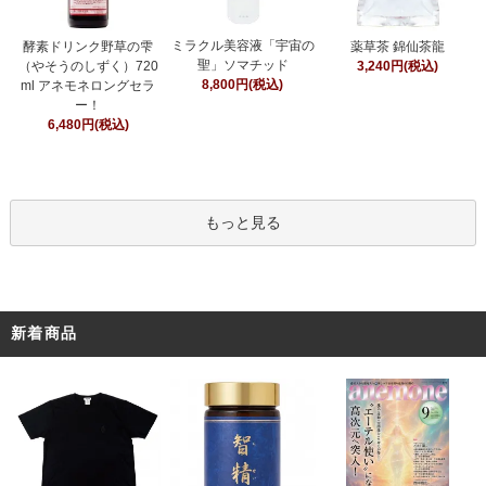
ミラクル美容液「宇宙の
酵素ドリンク野草の雫
薬草茶 錦仙茶龍
聖」ソマチッド
（やそうのしずく）720
3,240円(税込)
8,800円(税込)
ml アネモネロングセラ
ー！
6,480円(税込)
もっと見る
新着商品