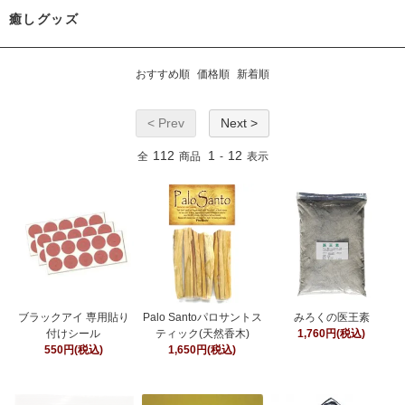
癒しグッズ
おすすめ順
価格順
新着順
< Prev
Next >
112
1
12
全
商品
-
表示
ブラックアイ 専用貼り
Palo Santoパロサントス
みろくの医王素
付けシール
ティック(天然香木)
1,760円(税込)
550円(税込)
1,650円(税込)