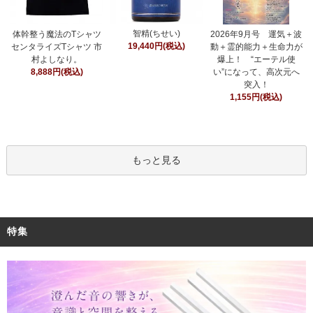
智精(ちせい)
体幹整う魔法のTシャツ
2026年9月号 運気＋波
19,440円(税込)
センタライズTシャツ 市
動＋霊的能力＋生命力が
村よしなり。
爆上！ “エーテル使
8,888円(税込)
い”になって、高次元へ
突入！
1,155円(税込)
もっと見る
特集