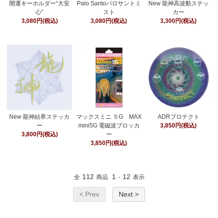
開運キーホルダー“大安
Palo Santoパロサントミ
New 龍神高波動ステッ
心”
スト
カー
3,080円(税込)
3,080円(税込)
3,300円(税込)
New 龍神結界ステッカ
マックスミニ ５G MAX
ADRプロテクト
ー
mini5G 電磁波ブロッカ
3,850円(税込)
3,800円(税込)
ー
3,850円(税込)
112
1
12
全
商品
-
表示
< Prev
Next >