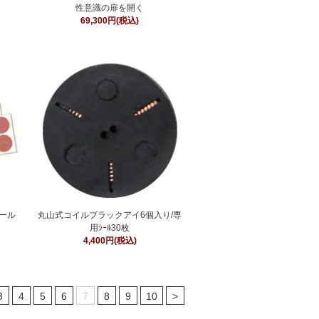
性意識の扉を開く
69,300円(税込)
ール
丸山式コイルブラックアイ6個入り/専
用ｼｰﾙ30枚
4,400円(税込)
3
4
5
6
7
8
9
10
>