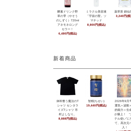
酵素ドリンク野
ミラクル美容液
薬草茶 錦仙
草の雫（やそう
「宇宙の聖」ソ
3,240円(税
のしずく）720ml
マチッド
アネモネロング
8,800円(税込)
セラー！
6,480円(税込)
新着商品
体幹整う魔法のT
智精(ちせい)
2026年9
シャツ センタラ
19,440円(税込)
運気＋波動
イズTシャツ 市
的能力＋生
村よしなり。
が爆上！ “
8,888円(税込)
テル使い”に
て、高次元
入！