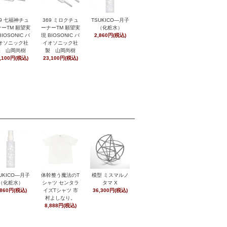
369 ミロクチュ
29 七福神チュ
TSUKICO―月子
ーナーTM 願望実
ーTM 願望実
（化粧水）
現 BIOSONIC バ
BIOSONIC バ
2,860円(税込)
イオソニック社
オソニック社
製 山岡尚樹
製 山岡尚樹
23,100円(税込)
,100円(税込)
UKICO―月子
体幹整う魔法のT
模型 ミスマルノ
（化粧水）
シャツ センタラ
タマ X
,860円(税込)
イズTシャツ 市
36,300円(税込)
村よしなり。
8,888円(税込)