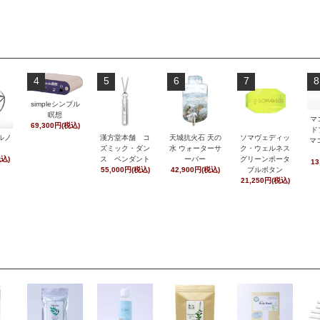
4
5
6
7
8
simpleシンプル
瞑想
マ
69,300円(税込)
ド
ルノ
漢方堂本舗 コ
天城抗火石 天の
ソマヴェディッ
マ
ズミック・ダン
水 ウォーターサ
ク・ウェルネス
税込)
ス ペンダント
ーバー
グリーンポータ
13
55,000円(税込)
42,900円(税込)
ブルボタン
21,250円(税込)