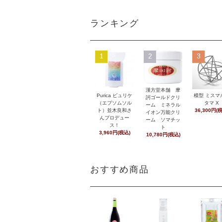
ランキング
1
2
3
漢方堂本舗 摩
Purica ピュリケ
模型 ミスマ
訶ゴールドクリ
（エプソムソル
タマ X
ーム ミネラル
ト）並木良和さ
36,300円(
イオン万能クリ
んプロデュー
ーム ソマチッ
ス！
ト
3,960円(税込)
10,780円(税込)
おすすめ商品