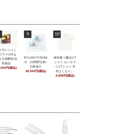
9
10
コモレジェン
プラス150ｇ
RYUJIN PYRAMI
体幹整う魔法のT
コモ発酵茶/自
D CD岡野弘幹/
シャツ センタラ
然食品
川島伸介
イズTシャツ 市
,500円(税込)
38,500円(税込)
村よしなり。
8,888円(税込)