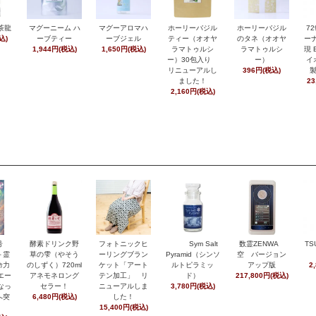
茶龍
マグーニーム ハ
マグーアロマハ
ホーリーバジル
ホーリーバジル
7
込)
ーブティー
ーブジェル
ティー（オオヤ
のタネ（オオヤ
ーナ
1,944円(税込)
1,650円(税込)
ラマトゥルシ
ラマトゥルシ
現 
ー）30包入り
ー）
イ
リニューアルし
396円(税込)
ました！
23
2,160円(税込)
月号
酵素ドリンク野
フォトニックヒ
Sym Salt
数霊ZENWA
TS
＋霊
草の雫（やそう
ーリングブラン
Pyramid（シンソ
空 バージョン
命力
のしずく）720ml
ケット「アート
ルトピラミッ
アップ版
2
エー
アネモネロング
テン加工」 リ
ド）
217,800円(税込)
なっ
セラー！
ニューアルしま
3,780円(税込)
へ突
6,480円(税込)
した！
15,400円(税込)