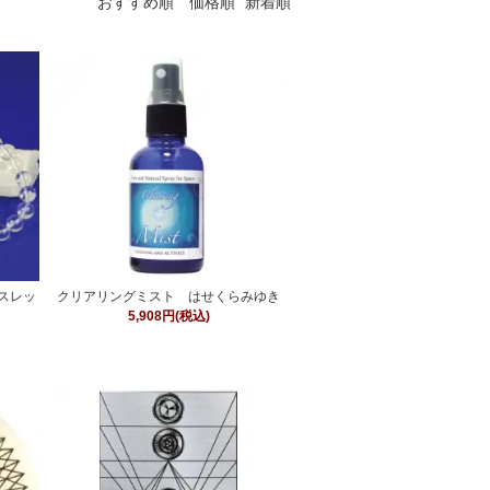
おすすめ順
価格順
新着順
スレッ
クリアリングミスト はせくらみゆき
5,908円(税込)