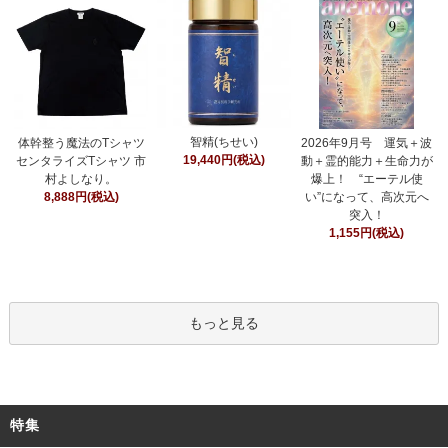
智精(ちせい)
体幹整う魔法のTシャツ
2026年9月号 運気＋波
19,440円(税込)
センタライズTシャツ 市
動＋霊的能力＋生命力が
村よしなり。
爆上！ “エーテル使
8,888円(税込)
い”になって、高次元へ
突入！
1,155円(税込)
もっと見る
特集