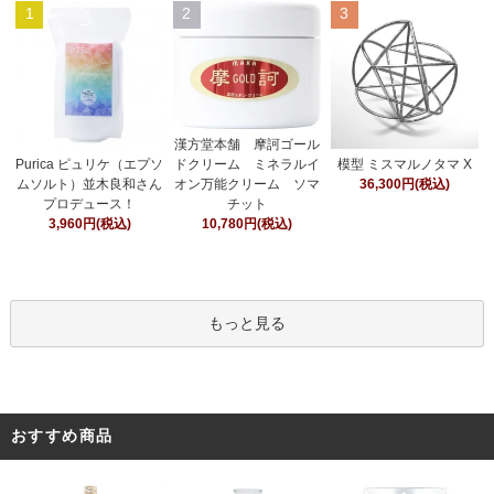
1
2
3
漢方堂本舗 摩訶ゴール
ドクリーム ミネラルイ
Purica ピュリケ（エプソ
模型 ミスマルノタマ X
オン万能クリーム ソマ
ムソルト）並木良和さん
36,300円(税込)
チット
プロデュース！
10,780円(税込)
3,960円(税込)
もっと見る
おすすめ商品