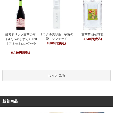
ミラクル美容液「宇宙の
酵素ドリンク野草の雫
薬草茶 錦仙茶龍
聖」ソマチッド
（やそうのしずく）720
3,240円(税込)
8,800円(税込)
ml アネモネロングセラ
ー！
6,480円(税込)
もっと見る
新着商品