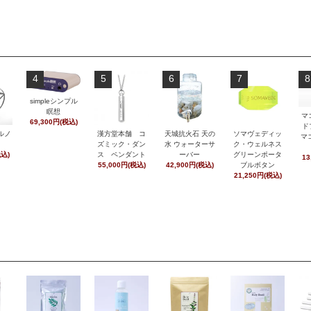
4
5
6
7
8
simpleシンプル
瞑想
マ
69,300円(税込)
ド
ルノ
漢方堂本舗 コ
天城抗火石 天の
ソマヴェディッ
マ
ズミック・ダン
水 ウォーターサ
ク・ウェルネス
税込)
ス ペンダント
ーバー
グリーンポータ
13
55,000円(税込)
42,900円(税込)
ブルボタン
21,250円(税込)