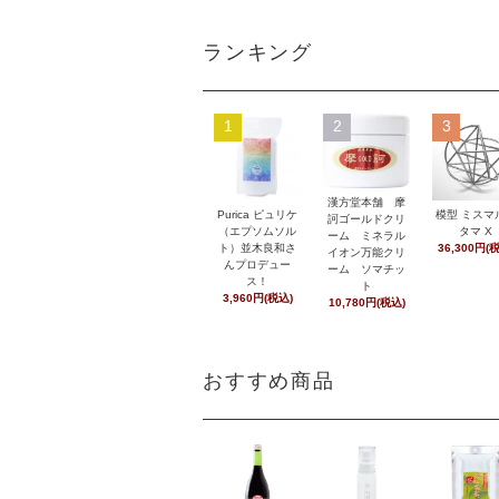
ランキング
1
2
3
漢方堂本舗 摩
Purica ピュリケ
模型 ミスマ
訶ゴールドクリ
（エプソムソル
タマ X
ーム ミネラル
ト）並木良和さ
36,300円(
イオン万能クリ
んプロデュー
ーム ソマチッ
ス！
ト
3,960円(税込)
10,780円(税込)
おすすめ商品