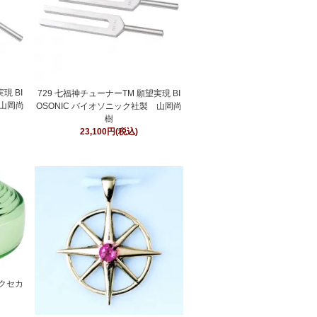
現 BI
729 七福神チューナーTM 願望実現 BI
 山岡尚
OSONIC バイオソニック社製 山岡尚
樹
23,100円(税込)
クセカ