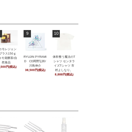
9
10
コモレジェン
プラス150ｇ
RYUJIN PYRAMI
体幹整う魔法のT
コモ発酵茶/自
D CD岡野弘幹/
シャツ センタラ
然食品
川島伸介
イズTシャツ 市
,500円(税込)
38,500円(税込)
村よしなり。
8,888円(税込)