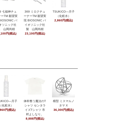
369 ミロクチュ
29 七福神チュ
TSUKICO―月子
ーナーTM 願望実
ーTM 願望実
（化粧水）
現 BIOSONIC バ
BIOSONIC バ
2,860円(税込)
イオソニック社
オソニック社
製 山岡尚樹
製 山岡尚樹
23,100円(税込)
,100円(税込)
UKICO―月子
体幹整う魔法のT
模型 ミスマルノ
（化粧水）
シャツ センタラ
タマ X
,860円(税込)
イズTシャツ 市
36,300円(税込)
村よしなり。
8,888円(税込)