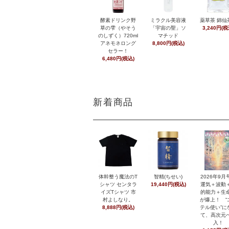
酵素ドリンク野
ミラクル美容液
薬草茶 錦仙
草の雫（やそう
「宇宙の聖」ソ
3,240円(税
のしずく）720ml
マチッド
アネモネロング
8,800円(税込)
セラー！
6,480円(税込)
新着商品
体幹整う魔法のT
智精(ちせい)
2026年9
シャツ センタラ
19,440円(税込)
運気＋波動
イズTシャツ 市
的能力＋生
村よしなり。
が爆上！ “
8,888円(税込)
テル使い”に
て、高次元
入！