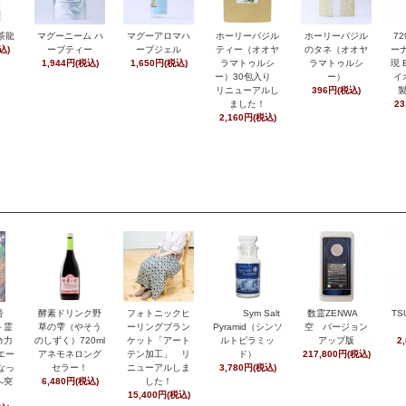
茶龍
マグーニーム ハ
マグーアロマハ
ホーリーバジル
ホーリーバジル
7
込)
ーブティー
ーブジェル
ティー（オオヤ
のタネ（オオヤ
ーナ
1,944円(税込)
1,650円(税込)
ラマトゥルシ
ラマトゥルシ
現 
ー）30包入り
ー）
イ
リニューアルし
396円(税込)
ました！
23
2,160円(税込)
月号
酵素ドリンク野
フォトニックヒ
Sym Salt
数霊ZENWA
TS
＋霊
草の雫（やそう
ーリングブラン
Pyramid（シンソ
空 バージョン
命力
のしずく）720ml
ケット「アート
ルトピラミッ
アップ版
2
エー
アネモネロング
テン加工」 リ
ド）
217,800円(税込)
なっ
セラー！
ニューアルしま
3,780円(税込)
へ突
6,480円(税込)
した！
15,400円(税込)