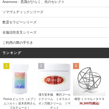
Anemone - 意識がひらく、光のセレクト
ソマヴェディックシリーズ
数霊セラピーシリーズ
全脳活性音叉シリーズ
ご利用の際の手引き
ランキング
1
2
3
漢方堂本舗 摩訶ゴール
ドクリーム ミネラルイ
Purica ピュリケ（エプソ
模型 ミスマルノタマ X
オン万能クリーム ソマ
ムソルト）並木良和さん
36,300円(税込)
チット
プロデュース！