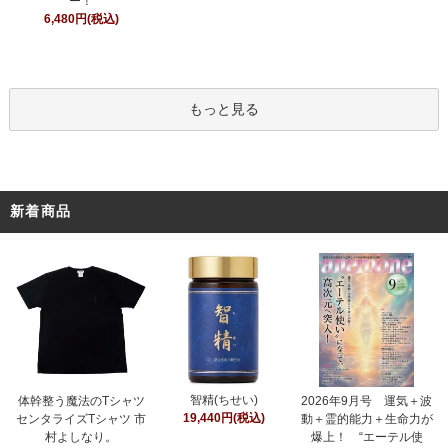
ー！
6,480円(税込)
もっと見る
新着商品
智精(ちせい)
体幹整う魔法のTシャツ
2026年9月号 運気＋波
19,440円(税込)
センタライズTシャツ 市
動＋霊的能力＋生命力が
村よしなり。
爆上！ “エーテル使