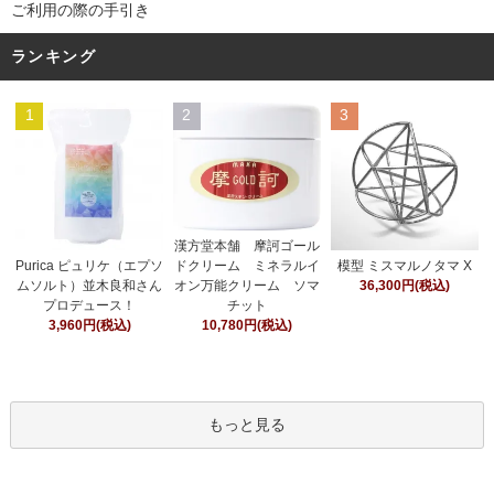
ご利用の際の手引き
ランキング
1
2
3
漢方堂本舗 摩訶ゴール
ドクリーム ミネラルイ
Purica ピュリケ（エプソ
模型 ミスマルノタマ X
オン万能クリーム ソマ
ムソルト）並木良和さん
36,300円(税込)
チット
プロデュース！
10,780円(税込)
3,960円(税込)
もっと見る