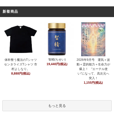
新着商品
智精(ちせい)
体幹整う魔法のTシャツ
2026年9月号 運気＋波
19,440円(税込)
センタライズTシャツ 市
動＋霊的能力＋生命力が
村よしなり。
爆上！ “エーテル使
8,888円(税込)
い”になって、高次元へ
突入！
1,155円(税込)
もっと見る