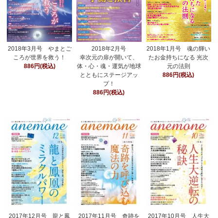
2018年3月号 やまとご
2018年2月号
2018年1月号 魂の輝い
ころが世界を救う！
幸次元の扉が開いて、
たお金持ちになる 光次
886円(税込)
体・心・魂・運気が地球
元の法則
とともにステージアッ
886円(税込)
プ！
886円(税込)
2017年12月号 龍と鳳
2017年11月号 奇跡を
2017年10月号 人生大