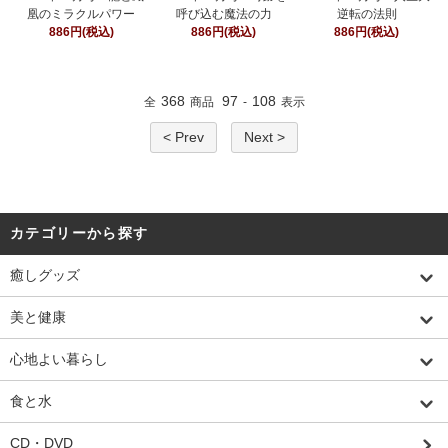
凰のミラクルパワー
呼び込む魔法の力
逆転の法則
886円(税込)
886円(税込)
886円(税込)
368
97
108
全
商品
-
表示
< Prev
Next >
カテゴリーから探す
癒しグッズ
美と健康
心地よい暮らし
食と水
CD・DVD