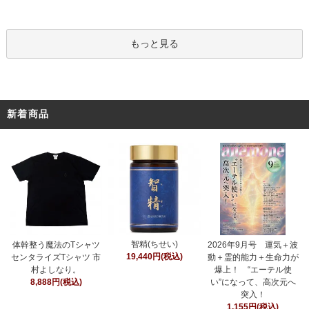
もっと見る
新着商品
智精(ちせい)
体幹整う魔法のTシャツ
2026年9月号 運気＋波
19,440円(税込)
センタライズTシャツ 市
動＋霊的能力＋生命力が
村よしなり。
爆上！ “エーテル使
8,888円(税込)
い”になって、高次元へ
突入！
1,155円(税込)