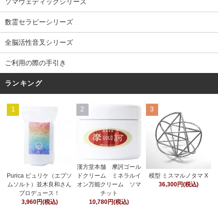
ソマヴェディックシリーズ
数霊セラピーシリーズ
全脳活性音叉シリーズ
ご利用の際の手引き
ランキング
1
2
3
漢方堂本舗 摩訶ゴール
ドクリーム ミネラルイ
Purica ピュリケ（エプソ
模型 ミスマルノタマ X
オン万能クリーム ソマ
ムソルト）並木良和さん
36,300円(税込)
チット
プロデュース！
10,780円(税込)
3,960円(税込)