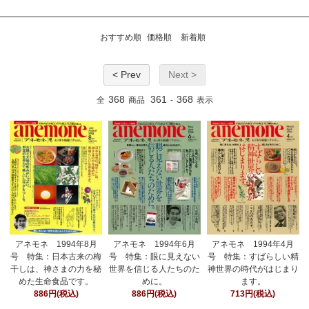
おすすめ順
価格順
新着順
< Prev
Next >
368
361
368
全
商品
-
表示
アネモネ 1994年8月
アネモネ 1994年6月
アネモネ 1994年4月
号 特集：日本古来の梅
号 特集：眼に見えない
号 特集：すばらしい精
干しは、神さまの力を秘
世界を信じる人たちのた
神世界の時代がはじまり
めた生命食品です。
めに。
ます。
886円(税込)
886円(税込)
713円(税込)