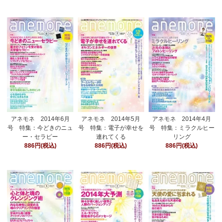
アネモネ 2014年6月
アネモネ 2014年5月
アネモネ 2014年4月
号 特集：今どきのニュ
号 特集：電子が幸せを
号 特集：ミラクルヒー
ー・セラピー
連れてくる
リング
886円(税込)
886円(税込)
886円(税込)