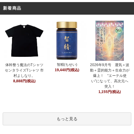
新着商品
智精(ちせい)
体幹整う魔法のTシャツ
2026年9月号 運気＋波
19,440円(税込)
センタライズTシャツ 市
動＋霊的能力＋生命力が
村よしなり。
爆上！ “エーテル使
8,888円(税込)
い”になって、高次元へ
突入！
1,155円(税込)
もっと見る