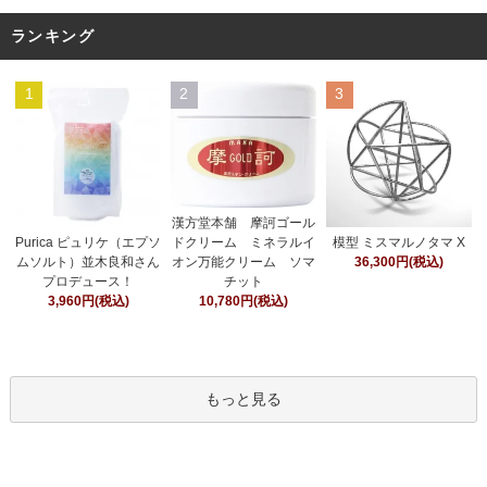
ランキング
1
2
3
漢方堂本舗 摩訶ゴール
ドクリーム ミネラルイ
Purica ピュリケ（エプソ
模型 ミスマルノタマ X
オン万能クリーム ソマ
ムソルト）並木良和さん
36,300円(税込)
チット
プロデュース！
10,780円(税込)
3,960円(税込)
もっと見る